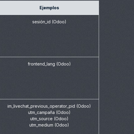
Ejemplos
sesión_id (Odoo)
frontend_lang (Odoo)
im_livechat_previous_operator_pid (Odoo)
utm_campaña (Odoo)
utm_source (Odoo)
utm_medium (Odoo)