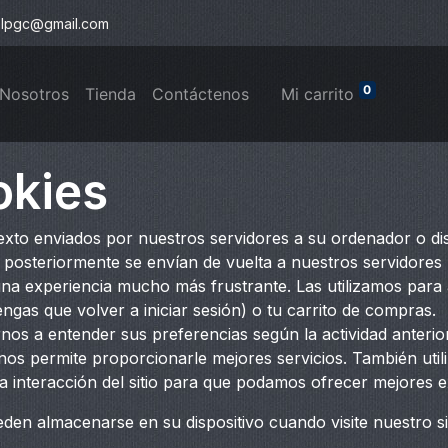
slpgc@gmail.com
0
 Nosotros
Tienda
Contáctenos
Mi c
arrito
okies
xto enviados por nuestros servidores a su ordenador o di
 posteriormente se envían de vuelta a nuestros servidore
una experiencia mucho más frustrante. Las utilizamos para 
ngas que volver a iniciar sesión) o tu carrito de compras.
nos a entender sus preferencias según la actividad anterior
ue nos permite proporcionarle mejores servicios. También u
 la interacción del sitio para que podamos ofrecer mejores 
en almacenarse en su dispositivo cuando visite nuestro si