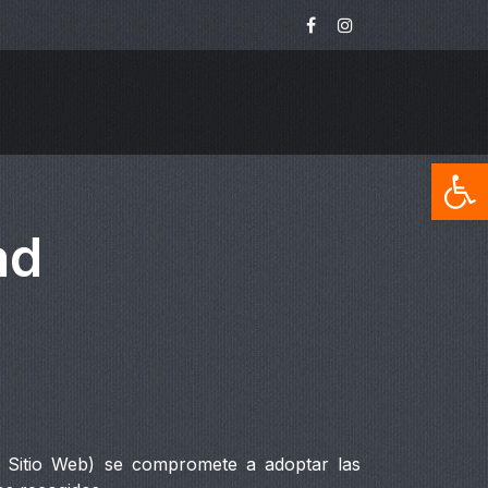
Op
ad
én Sitio Web) se compromete a adoptar las