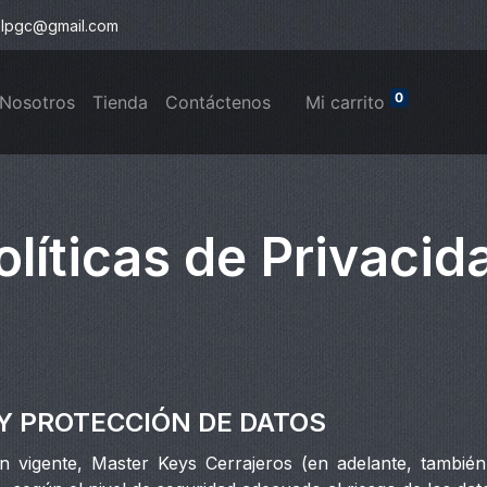
slpgc@gmail.com
0
 Nosotros
Tienda
Contáctenos
Mi c
arrito
olíticas de Privacid
D Y PROTECCIÓN DE DATOS
ión vigente, Master Keys Cerrajeros (en adelante, tambi