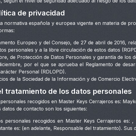
, según el nivel de seguridad adecuado al riesgo de los dat
ítica de privacidad
a la normativa española y europea vigente en materia de pro
normas:
ento Europeo y del Consejo, de 27 de abril de 2016, relat
tos personales y a la libre circulación de estos datos (RGPD
bre, de Protección de Datos Personales y garantía de los 
diciembre, por el que se aprueba el Reglamento de desarr
Carácter Personal (RDLOPD).
icios de la Sociedad de la Información y de Comercio Elect
l tratamiento de los datos personales
s personales recogidos en Master Keys Cerrajeros es: May
 datos de contacto son los siguientes:
os personales recogidos en Master Keys Cerrajeros es: , p
ntante es: (en adelante, Responsable del tratamiento). Sus 